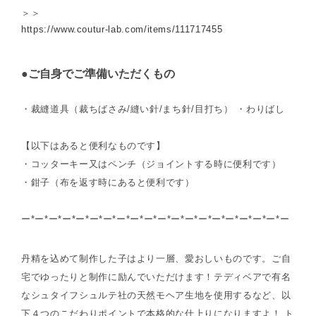
＞＞
https://www.coutur-lab.com/items/111717455
●ご自身でご準備いただくもの
・裁縫道具（裁ちばさみ/縫い針/まち針/目打ち） ・わりばし
【以下はあると便利なものです】
・コッターキー又はペンチ（ジョイントする時に便利です）
・鉗子（布を返す時にあると便利です）
ー*ー*ー*ー*ー*ー*ー*ー*ー*ー*ー*ー*ー*ー*ー*ー*ー*ー*ー*ー
丹精を込めて制作した子はより一層、愛おしいものです。ご自
宅でゆったりと制作に励んでいただけます！テディベアで有名
なシュタイフシュルテ社の天然モヘア生地を使用するなど、以
下４つのこだわりポイントで本格的な仕上りになりますよ！ ト