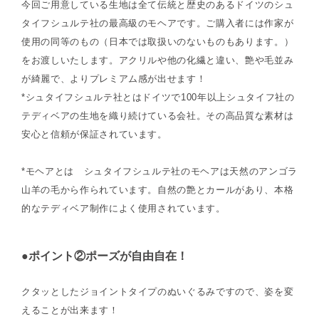
今回ご用意している生地は全て伝統と歴史のあるドイツのシュ
タイフシュルテ社の最高級のモヘアです。ご購入者には作家が
使用の同等のもの（日本では取扱いのないものもあります。）
をお渡しいたします。アクリルや他の化繊と違い、艶や毛並み
が綺麗で、よりプレミアム感が出せます！
*シュタイフシュルテ社とはドイツで100年以上シュタイフ社の
テディベアの生地を織り続けている会社。その高品質な素材は
安心と信頼が保証されています。
*モヘアとは シュタイフシュルテ社のモヘアは天然のアンゴラ
山羊の毛から作られています。自然の艶とカールがあり、本格
的なテディベア制作によく使用されています。
●ポイント②ポーズが自由自在！
クタッとしたジョイントタイプのぬいぐるみですので、姿を変
えることが出来ます！