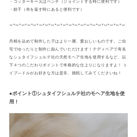
・コッターキー又はペンチ（ジョイントする時に便利です）
・鉗子（布を返す時にあると便利です）
ー*ー*ー*ー*ー*ー*ー*ー*ー*ー*ー*ー*ー*ー*ー*ー*ー*ー*ー*ー
丹精を込めて制作した子はより一層、愛おしいものです。ご自
宅でゆったりと制作に励んでいただけます！テディベアで有名
なシュタイフシュルテ社の天然モヘア生地を使用するなど、以
下４つのこだわりポイントで本格的な仕上りになりますよ！ ト
イプ―ドルがお好きな方は是非、挑戦してみてくださいね！
●ポイント①シュタイフシュルテ社のモヘア生地を使
用！