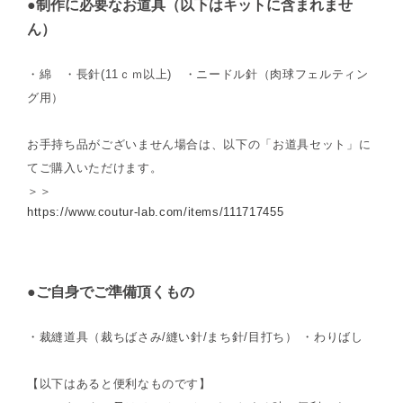
●制作に必要なお道具（以下はキットに含まれませ
ん）
・綿 ・長針(11ｃｍ以上) ・ニードル針（肉球フェルティン
グ用）
お手持ち品がございません場合は、以下の「お道具セット」に
てご購入いただけます。
＞＞
https://www.coutur-lab.com/items/111717455
●ご自身でご準備頂くもの
・裁縫道具（裁ちばさみ/縫い針/まち針/目打ち） ・わりばし
【以下はあると便利なものです】