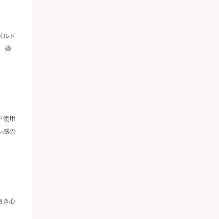
ボルド
 柴
が使用
ル感の
抱き心